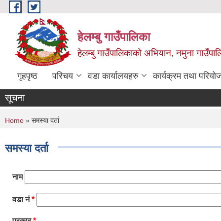
Skip to main content
हेलम्बु गाउँपालिका
हेलम्बु गाउँपालिकाको अभियान, नमुना गाउँपाल
गृहपृष्ठ
परिचय
वडा कार्यालयहरु
कार्यक्रम तथा परियो
सूचना
You are here
Home
» समस्या दर्ता
समस्या दर्ता
नाम
वडा नं
*
प्रकार
*