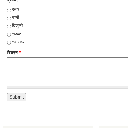
अन्य
पानी
बिजुली
सडक
स्वास्थ्य
विवरण
*