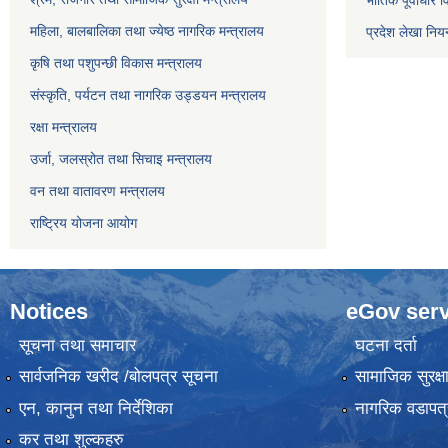
भौतिक पूर्वाधार 
महिला, बालबालिका तथा ज्येष्ठ नागरिक मन्त्रालय
प्रदेश लेखा नियन
कृषि तथा पशुपन्छी विकास मन्त्रालय
संस्कृति, पर्यटन तथा नागरिक उड्डयन मन्त्रालय
रक्षा मन्त्रालय
उर्जा, जलस्रोत तथा सिचाइ मन्त्रालय
वन तथा वातावरण मन्त्रालय
राष्ट्रिय योजना आयोग
Notices
eGov serv
सूचना तथा समाचार
घटना दर्ता
सार्वजनिक खरीद /बोलपत्र सूचना
सामाजिक सुरक्ष
एन, कानुन तथा निर्देशिका
नागरिक वडापत्
कर तथा शुल्कहरु