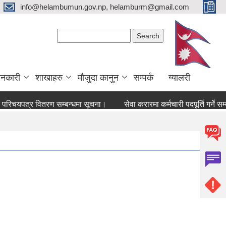
info@helambumun.gov.np, helamburm@gmail.com
Search form
Search
ानकारी
शाखाहरु
मौजुदा कानुन
सम्पर्क
ग्यालरी
िचयपत्र वितरण सम्बन्धमा सूचना।
सेवा करारमा कर्मचारी पदपूर्ति गर्ने सम्बन्ध