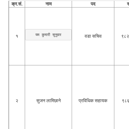
क्र.सं.
नाम
पद
स
यम कुमारी सुनुवार
१
वडा सचिव
९८२
२
सुजन लामिछाने
प्रविधिक सहायक
९८६