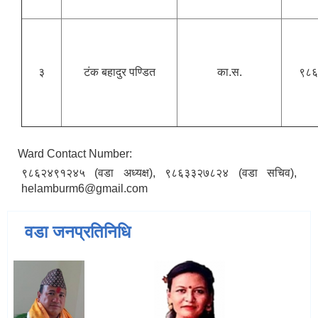
३
टंक बहादुर पण्डित
का.स.
९८६
Ward Contact Number:
९८६२४९१२४५ (वडा अध्यक्ष), ९८६३३२७८२४ (वडा सचिव),
helamburm6@gmail.com
वडा जनप्रतिनिधि