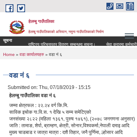
Skip to main content
हेलम्बु गाउँपालिका
हेलम्बु गाउँपालिकाको अभियान, नमुना गाउँपालिकाको निर्माण
सूचना
राष्ट्रिय परिचयपत्र वितरण सम्बन्धमा सूचना।
सेवा करारमा कर्मचारी पदपूर्त
You are here
Home
»
वडा कार्यालयहरु
» वडा नं ६
वडा नं ६
Submitted on:
Thu, 07/18/2019 - 15:15
हेलम्बु गाउँपालिका वडा नं ६
जम्मा क्षेत्रफल : २२.२४ वर्ग कि.मि.
साविक इचोक गा.वि.स. १ देखि ५ सम्म समेटिएको
जनसंख्या २८२२ (महिला १३६१, पुरुष १४६१), (२०७८ जनगणना अनुसार)
जाति : तामाङ, शेर्पा, ब्राम्हण, क्षेत्री, सोनार,विश्वकर्मा,नेपाली दमाइ आदि
मुख्य चाडबाड र जात्रा मात्रा : दशै तिहार, जनै पुर्णिमा, ल्होसार आदि