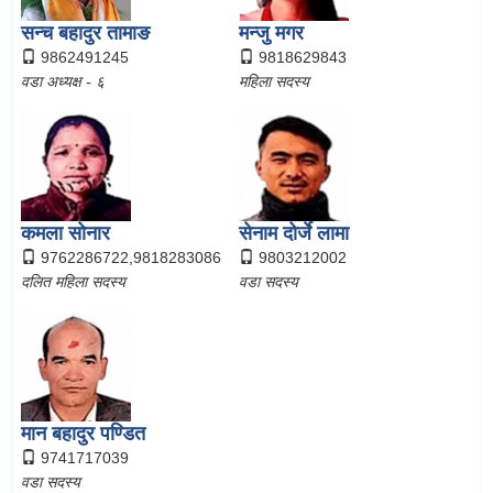
सन्च बहादुर तामाङ
मन्जु मगर
9862491245
9818629843
वडा अध्यक्ष - ६
महिला सदस्य
कमला सोनार
सेनाम दोर्जे लामा
9762286722,9818283086
9803212002
दलित महिला सदस्य
वडा सदस्य
मान बहादुर पण्डित
9741717039
वडा सदस्य