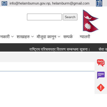
info@helambumun.gov.np, helamburm@gmail.com
Search form
Search
ानकारी
शाखाहरु
मौजुदा कानुन
सम्पर्क
ग्यालरी
राष्ट्रिय परिचयपत्र वितरण सम्बन्धमा सूचना।
सेवा करारमा