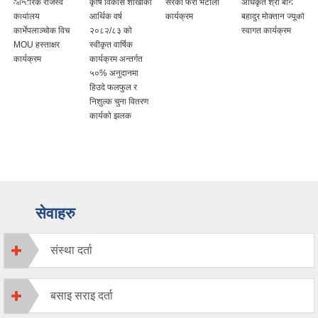
आन्तरिक राजस्व
कृषि विकास शाखाको
सरको फेरी भेटौला
अधिकृत श्री बेनि
कार्यालय
आर्थिक वर्ष
कार्यक्रम
बहादुर मोक्तान ज्यूको
कार्भेपलाञ्चोक विच
२०८२/८३ को
स्वागत कार्यक्रम
MOU हस्ताक्षर
स्वीकृत वार्षिक
कार्यक्रम
कार्यक्रम अन्तर्गत
५०% अनुदानमा
हिउदे फलफुल र
निशुल्क चुना वितरण
कार्यको झलक
सेवाहरु
संस्था दर्ता
बसाइ सराइ दर्ता